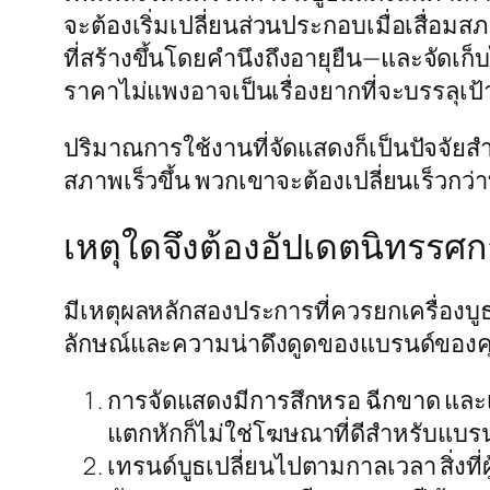
จะต้องเริ่มเปลี่ยนส่วนประกอบเมื่อเสื่
ที่สร้างขึ้นโดยคำนึงถึงอายุยืน—และจัดเก็
ราคาไม่แพงอาจเป็นเรื่องยากที่จะบรรลุเป
ปริมาณการใช้งานที่จัดแสดงก็เป็นปัจจัย
สภาพเร็วขึ้น พวกเขาจะต้องเปลี่ยนเร็วกว่า
เหตุใดจึงต้องอัปเดตนิทรรศก
มีเหตุผลหลักสองประการที่ควรยกเครื่องบูธข
ลักษณ์และความน่าดึงดูดของแบรนด์ของ
การจัดแสดงมีการสึกหรอ ฉีกขาด และเ
แตกหักก็ไม่ใช่โฆษณาที่ดีสำหรับแบร
เทรนด์บูธเปลี่ยนไปตามกาลเวลา สิ่งที