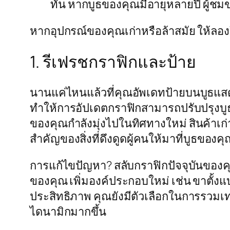
ทัน หากบูธของคุณมีอายุหลายปี ผู้
หากอุปกรณ์ของคุณเก่าหรือล้าสมัย ให้ลองใ
1. รีเฟรชกราฟิกและป้าย
นานแค่ไหนแล้วที่คุณอัพเดทป้ายบนบูธแส
ทำให้การอัปเดตกราฟิกสามารถปรับปรุงบูธ
ของคุณกำลังมุ่งไปในทิศทางใหม่ สินค้าเก่
สำคัญของสิ่งที่ดึงดูดผู้คนให้มาที่บูธของคุณ
การแก้ไขปัญหา? สลับกราฟิกปัจจุบันของคุ
ของคุณ เพิ่มองค์ประกอบใหม่ เช่น ขาตั้ง
ประสิทธิภาพ คุณยังมีตัวเลือกในการรวมเท
ไดนามิกมากขึ้น