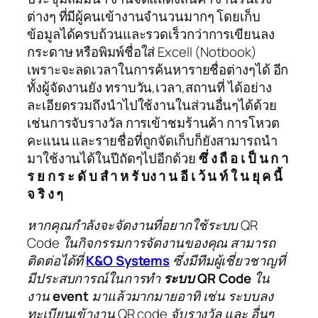
ต่างๆ ที่มีผู้คนเข้างานจำนวนมากๆ โดยเก็บ
ข้อมูลได้ครบถ้วนและรวดเร็วกว่าการเขียนลง
กระดาษ หรือพิมพ์ชื่อใส่ Excell (Notbook)
เพราะจะลดเวลาในการค้นหารายชื่อต่างๆได้ อีก
ทั้งผู้จัดงานยัง ทราบวัน,เวลา,สถานที่ ได้อย่าง
ละเอียดรวมถึงนำไปใช้งานในส่วนอื่นๆได้ด้วย
เช่นการจับรางวัล การเข้าชมร้านค้า การโหวต
คะแนน และรายชื่อที่ถูกจัดเก็บก็ยังสามารถนำ
มาใช้งานได้ในปีถัดๆไปอีกด้วย
ซึ่ ง ถื อ เ ป็ น ก า
ร ย ก ร ะ ดั บ สํ า ห รั บง า น อี เ ว้ น ท์ ใ น ยุ ค นี้
จ ริ ง ๆ
หากคุณกำลังจะจัดงานที่อยากใช้ระบบ QR
Code ในกิจกรรมการจัดงานของคุณ สามารถ
ติดต่อได้ที่
K&O Systems
ซึ่งมีทีมผู้เชี่ยวชาญที่
มีประสบการณ์ในการทำ
ระบบ QR Code
ใน
งาน
event
มาแล้วมากมายอาทิ เช่น ระบบลง
ทะเบียนเข้างาน QR code จับรางวัล และ อื่นๆ