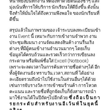
หน้าที่ยังบันทึกงาน ที่ต้องทำด้วยตนเองซ้ำๆ และ
มุ่งเน้นที่การให้บริการ นักเรียนให้ดียิ่งขึ้น ดังนั้น
จึงทำให้มั่นใจได้ถึงความพึงพอใจ ของนักเรียนที่
ดีขึ้น
สรุปแล้วในภาพรวมของ เจ้าระบบลงทะเบียนเข้า
งาน Event นี้ เหมาะกับการเข้างานจำพวก งาน
ประชุมสัมมนา งานจัดแสดงสินค้า งานรื่นเริง
ต่างๆ ที่มีผู้คนเข้างานจำนวนมากๆ โดยเก็บ
ข้อมูลได้ครบถ้วนและรวดเร็วกว่าการเขียนลง
กระดาษ หรือพิมพ์ชื่อใส่ Excell (Notbook)
เพราะจะลดเวลาในการค้นหารายชื่อต่างๆได้ อีก
ทั้งผู้จัดงานยัง ทราบวัน,เวลา,สถานที่ ได้อย่าง
ละเอียดรวมถึงนำไปใช้งานในส่วนอื่นๆได้ด้วย
เช่นการจับรางวัล การเข้าชมร้านค้า การโหวต
คะแนน และรายชื่อที่ถูกจัดเก็บก็ยังสามารถนำ
มาใช้งานได้ในปีถัดๆไปอีกด้วย
ซึ่ ง ถื อ เ ป็ น ก า
ร ย ก ร ะ ดั บ สํ า ห รั บง า น อี เ ว้ น ท์ ใ น ยุ ค นี้
จ ริ ง ๆ